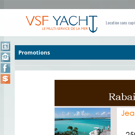
Location sans capi
Promotions