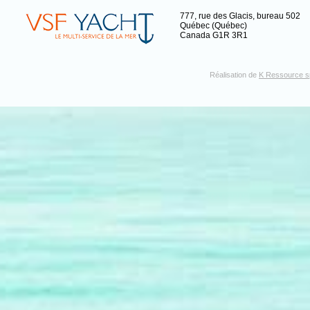
777, rue des Glacis, bureau 502
Québec (Québec)
Canada G1R 3R1
Réalisation de
K Ressource sp